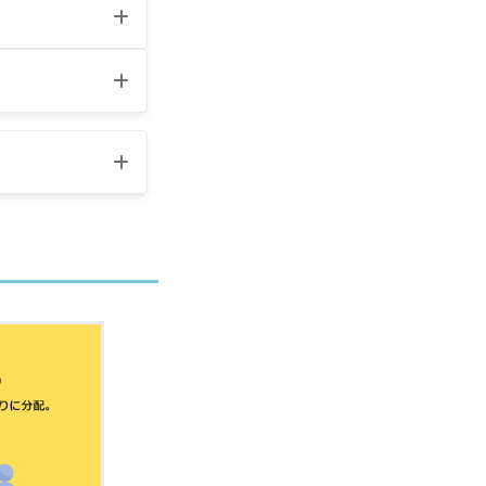
本番環境の
上振込口座
報を変更す
リストに基
の書き方
定期払いのみ