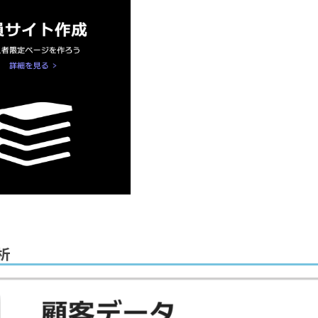
スタマイズ
多言語化
フリースペース
解約ボタン
定期払いのみ
購入個数／契約個数
1回払
力
のみ
お届け先住所
析
クボックス
メールアドレス認証設定
おすすめ
示