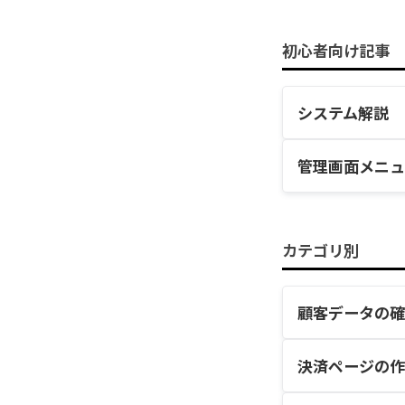
初心者向け記事
システム解説
管理画面メニュ
領収書・請
標準機能
自動決済の
カテゴリ別
全顧客検索
顧客データの確
初月日割り
1回払い
決済フォー
決済ページの作
┗
分割払い
定期払いや
重要