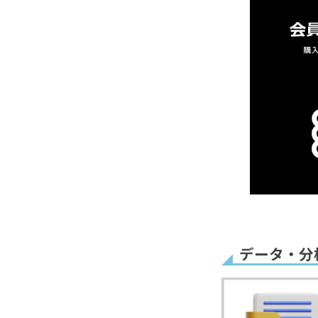
項目名のカ
領収書
販売者情報
電話番号入
備考欄追加
データ・分
同意チェッ
会社名非表