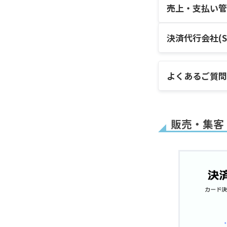
毎月払い(
売上・支払い管
の解約処理
決済スキッ
Stripe B
決済フォー
顧客がクレ
決済代行会社(St
る方法
売上金を出
Stripe
商品の金額
よくあるご質問
顧客毎のDi
拡張機能
Discord
Stripe B
ト」と連携
販売・集客
Stripe
決済は成功
カード番号
PayPal
1
決済
UnivaPay