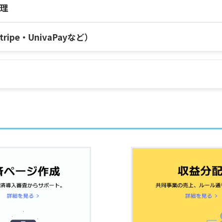
顧客に返金する方法
回数制限付き)
割引コード
理
)
プ機能
テスト環境の決済プランを
illingデータ移行
決済エラー履歴
Stripeのみ
ムのURLを取得する方法
ジットカード情報を変更す
ripe・UnivaPayなど）
決済プランに変更する方法
Discordロール一括設定
クレジットカード明細・売
金する方法
を変更する方法
プランの削除方法
名義の変更方法
顧客がクレジットカード情
scordロール変更
る方法
illingの顧客を「Discordボッ
Linkアカウントの削除方法
する方法
テスト環境で使えるクレジット
「セキュリティ・チェック
しているのにDiscordロールが自動付与されません
づく対策措置状況申告書」
オート銀行振込
回払いのみ
1回払い・