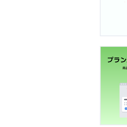
なぜ請求先
UnivaP
入会金
定
Stripe
UnivaP
消費税
いて
Stripeと
UnivaP
“このドメ
のお申込み
チャージバ
休会自動復
UnivaP
“【重要】
ついて
Discor
した。これ
プロライン
お問い合わ
料金