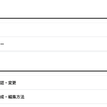
ー
求書の発行機能
決済エラー対策機能まとめ
実行タイミングについて
プラン変更機能
機能
全取引検索機能
認・変更
請求
レポート機能
定期払いのみ
定期払い
ムURLに関する注意点
成・編集方法
(売上一括入金)
自動送信メールで使えるタ
分割払いを止める方法(顧客