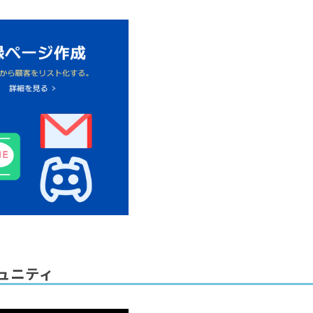
使うとStripeの手数料が安くなるとはどういう意味ですか？
ール機能
Payから顧客に1円決済がされています。これは何ですか？
あなた)向け
顧客)向け
エイター向け
バージョンAPI
UTMパラメータの保存
ュニティ