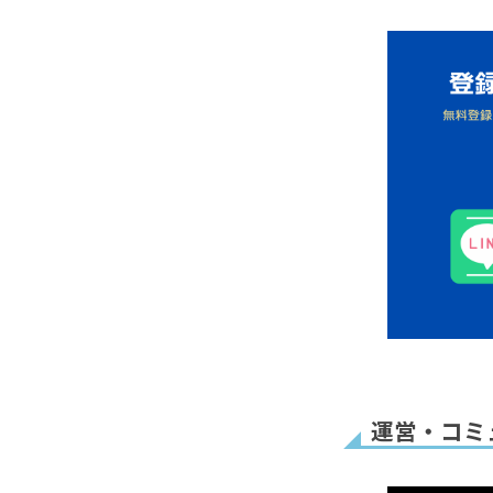
Appsを
自動送信メ
Univa
┣
販売者(
┣
購入者(
┗
アフィリ
Metaコン
運営・コミ