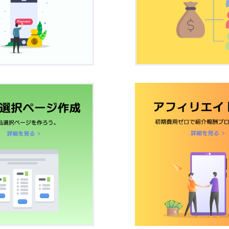
住所を入力させる必要があるのですか？
ayのプラン変更方法
UnivaPay解約申込方法
無料お試し期間
期払いのみ
定期払いの
やUnivaPayはデビットカードに対応していますか？
ayのトランザクション費用につ
UnivaPay登録情報の変更方
Stripe Billingの違いはなんですか？
ayオート銀行振込オプションへ
インからチェックアウトを実行できません。”と表示されま
UnivaPayの商品追加方法
方法
ックとは何ですか？返金とは違うのですか？
帰
リダイレクト
ayの売上早期払いオプションに
定期払いのみ
決済の完了を確認できませんでした”というタイトルのメー
d自動化ルール
LINEログイン設定
はなんですか？
おすすめ
連携(限定公開中)
決済メタデータ連携
せ
ください