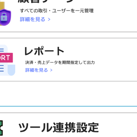
販売上限数
入
お一人様◯個まで
1回払いのみ
1回払い
フッター
背景色
1回払いのみ