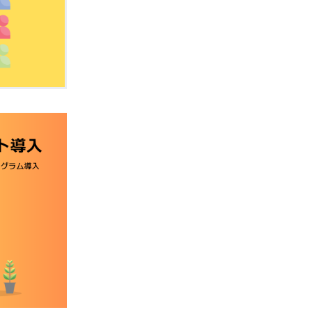
み
法
す
ルが届きま