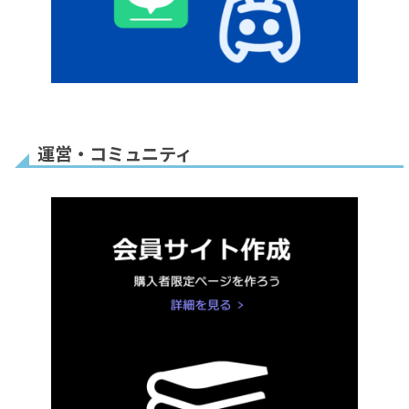
1回払い・定期払いの
み
備考欄追加
お届け先住所
同意チェックボック
メールアドレス認証
ス
設定
おすすめ
運営・コミュニティ
会社名非表示
受付時間
販売上限数
リピート購入
お一人様◯個まで
1回払
1
いのみ
回払いのみ