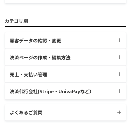
領収書・請求書の発
決済エラー対策機能
標準機能
行機能
まとめ
カテゴリ別
自動決済の実行タイ
プラン変更機能
ミングについて
顧客データの確認・変更
全顧客検索機能
全取引検索機能
1回払い
決済ページの作成・編集方法
初月日割り請求
定
レポート機能
定期払いや分割払い
┗
分割払い(売上一括
定期払い
期払いのみ
を止める方法(顧客の
顧客に返金する方法
入金)
売上・支払い管理
決済フォームURLに
自動送信メールで使
解約処理)
テスト環境の決済プ
毎月払い(回数制限付
関する注意点
えるタグ一覧
重要
決済フォームのURL
ランを本番環境の決
決済代行会社(Stripe・UnivaPayなど）
割引コード
顧客がクレジットカ
き)
を取得する方法
済プランに変更する
クレジットカード明
Discordロール一括
決済スキップ機能
売上金を出金する方
ード情報を変更する
Stripe
方法
細・売上振込口座名
設定
Stripe Billingデータ
法
方法
よくあるご質問
決済エラー履歴
義の変更方法
移行
Stripeのみ
商品の金額を変更す
プランの削除方法
顧客がクレジットカ
Stripe Billingの顧客
Discord
る方法
顧客毎のDiscordロ