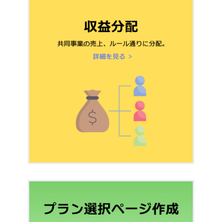
クション費用につい
か？
期払いのみ
変更方法
て
“このドメインからチェックアウトを実行で
消費税
UnivaPayオート銀行
きません。”と表示されます
UnivaPayの商品追加
振込オプションへの
方法
チャージバックとは何ですか？返金とは違
お申込み方法
うのですか？
UnivaPayの売上早期
休会自動復帰
“【重要】決済の完了を確認できませんでし
定期払
払いオプションにつ
リダイレクト
た”というタイトルのメールが届きました。
いのみ
いて
これはなんですか？
Discord自動化ルー
LINEログイン設定
ル
おすすめ
プロライン連携(限定
料金
公開中)
決済メタデータ連携
お問い合わせ
くださ
い
Appsを使うとStripeの手数料が安くなると