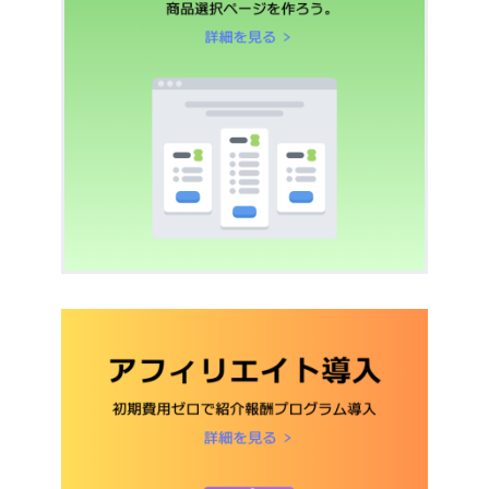
はどういう意味ですか？
UnivaPayから顧客に1円決済がされていま
す。これは何ですか？
自動送信メール機能
┣
販売者(あなた)向
け
┣
購入者(顧客)向け
┗
アフィリエイター
向け
Metaコンバージョン
UTMパラメータの保
API
存