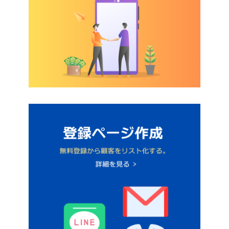
項目名のカスタマイ
多言語化
ズ
領収書
フリースペース
解約ボタン
定期払い
販売者情報
のみ
購入個数／契約個数
電話番号入力