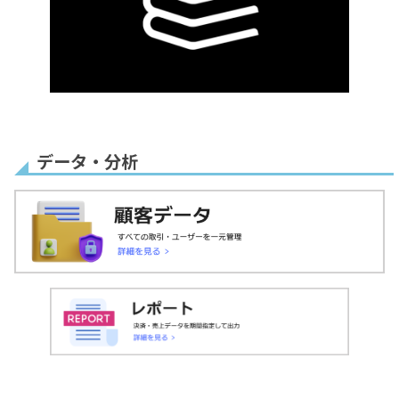
残りわずか
ヘッダー&フッター
背景色
1回払いのみ
データ・分析
事前申込(ウェイティ
受信用メールアドレ
ングリスト)
ス変更
埋め込みコード