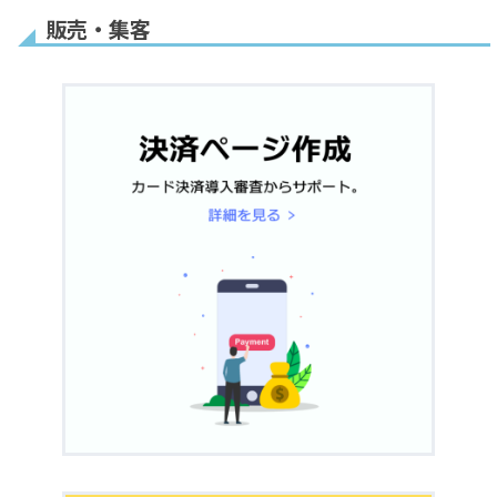
Linkアカウントの削
ード情報を変更する
を「Discordボッ
ール変更
販売・集客
除方法
方法
ト」と連携する方法
拡張機能
決済は成功しているのにDiscordロールが自
「セキュリティ・チ
動付与されません
Stripeテスト環境で
ェックリストに基づ
使えるクレジットカ
く対策措置状況申告
ード番号
書」の書き方
決済
オート銀行振込
1回
UnivaPay
なぜ請求先住所を入力させる必要があるの
PayPal
1回払いのみ
払い・定期払いのみ
ですか？
UnivaPayのプラン変
UnivaPay解約申込方
StripeやUnivaPayはデビットカードに対応
更方法
法
していますか？
UnivaPayのトランザ
StripeとStripe Billingの違いはなんです
無料お試し期間
定
UnivaPay登録情報の
入会金
定期払いのみ