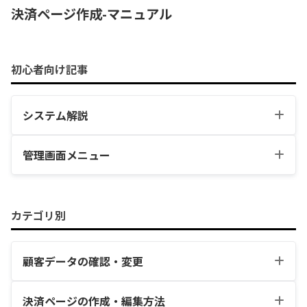
決済ページ作成-マニュアル
初心者向け記事
システム解説
管理画面メニュー
領収書・請求書の発
決済エラー対策機能
標準機能
行機能
まとめ
カテゴリ別
自動決済の実行タイ
プラン変更機能
ミングについて
顧客データの確認・変更
全顧客検索機能
全取引検索機能
1回払い
決済ページの作成・編集方法
初月日割り請求
定