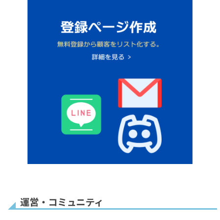
解約ボタン
定期払い
販売者情報
のみ
購入個数／契約個数
電話番号入力
1回払い・定期払いの
み
備考欄追加
お届け先住所
同意チェックボック
メールアドレス認証
ス
設定
おすすめ
運営・コミュニティ
会社名非表示