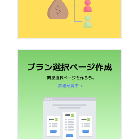
払いオプションにつ
リダイレクト
た”というタイトルのメールが届きました。
いのみ
いて
これはなんですか？
Discord自動化ルー
LINEログイン設定
ル
おすすめ
プロライン連携(限定
料金
公開中)
決済メタデータ連携
お問い合わせ
くださ
い
Appsを使うとStripeの手数料が安くなると
はどういう意味ですか？
UnivaPayから顧客に1円決済がされていま
す。これは何ですか？
自動送信メール機能
┣
販売者(あなた)向
け