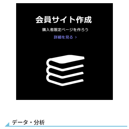
受付時間
販売上限数
リピート購入
お一人様◯個まで
1回払
1
いのみ
回払いのみ
残りわずか
ヘッダー&フッター
背景色
1回払いのみ
データ・分析