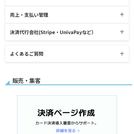
レポート機能
定期払いや分割払い
┗
分割払い(売上一括
定期払い
期払いのみ
を止める方法(顧客の
顧客に返金する方法
入金)
売上・支払い管理
決済フォームURLに
自動送信メールで使
解約処理)
テスト環境の決済プ
毎月払い(回数制限付
関する注意点
えるタグ一覧
重要
決済フォームのURL
ランを本番環境の決
決済代行会社(Stripe・UnivaPayなど）
割引コード
顧客がクレジットカ
き)
を取得する方法
済プランに変更する
クレジットカード明
Discordロール一括
決済スキップ機能
売上金を出金する方
ード情報を変更する
Stripe
方法
細・売上振込口座名
設定
Stripe Billingデータ
法
方法
よくあるご質問
決済エラー履歴
義の変更方法
移行
Stripeのみ
商品の金額を変更す
プランの削除方法
顧客がクレジットカ
Stripe Billingの顧客
Discord
る方法
顧客毎のDiscordロ
Linkアカウントの削
ード情報を変更する
を「Discordボッ
ール変更
販売・集客
除方法
方法
ト」と連携する方法
拡張機能
決済は成功しているのにDiscordロールが自
「セキュリティ・チ
動付与されません
Stripeテスト環境で
ェックリストに基づ
使えるクレジットカ
く対策措置状況申告
ード番号
書」の書き方
決済