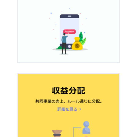
オート銀行振込
1回
UnivaPay
なぜ請求先住所を入力させる必要があるの
PayPal
1回払いのみ
払い・定期払いのみ
ですか？
UnivaPayのプラン変
UnivaPay解約申込方
StripeやUnivaPayはデビットカードに対応
更方法
法
していますか？
UnivaPayのトランザ
StripeとStripe Billingの違いはなんです
無料お試し期間
定
UnivaPay登録情報の
入会金
定期払いのみ
クション費用につい
か？
期払いのみ
変更方法
て
“このドメインからチェックアウトを実行で
消費税
UnivaPayオート銀行
きません。”と表示されます
UnivaPayの商品追加
振込オプションへの
方法
チャージバックとは何ですか？返金とは違
お申込み方法
うのですか？
UnivaPayの売上早期
休会自動復帰
“【重要】決済の完了を確認できませんでし
定期払