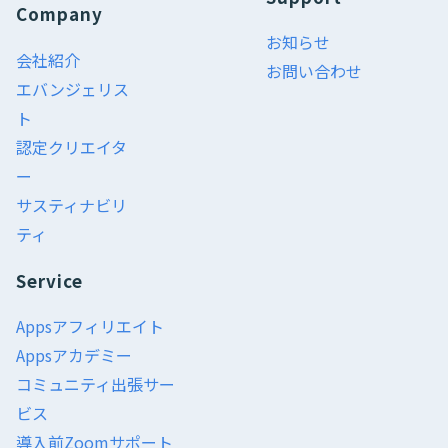
Company
お知らせ
◯◯する方法
会社紹介
お問い合わせ
「インストール」をクリック
エバンジェリス
ト
会員サイトの作成方
カテゴリ作成方法
認定クリエイタ
法
ー
サスティナビリ
画像・動画のアップ
タグ作成方法
ティ
ロード方法
Service
記事コンテンツ作成
ゲストアカウントの
方法
作成方法
Appsアフィリエイト
顧客に手動で仮パス
Appsアカデミー
学習コースの作成方
ワードを発行する方
コミュニティ出張サー
法
法
ビス
導入前Zoomサポート