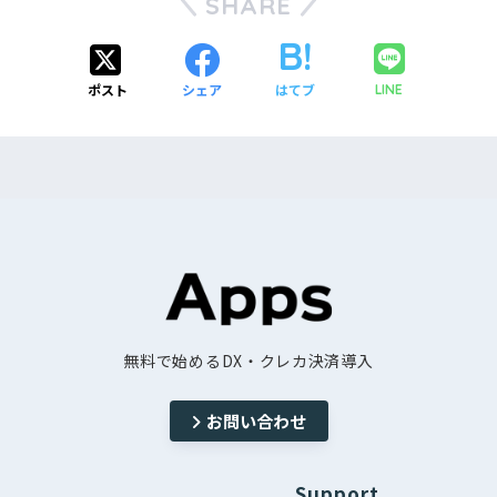
SHARE
Apps管理画面
にログイン
初心者必見！効率的な導入方法
ポスト
シェア
はてブ
LINE
サイドメニュー「他の機能を追加＋」をクリッ
システム解説
ク
「会員サイト作成」の「インストール(無料)」
をクリック
仕組みと基本的な使い方
無料で始めるDX・クレカ決済導入
ログインの仕組み
操作メニュー一覧
ユーザー属性別閲覧
お問い合わせ
可能場所
Support