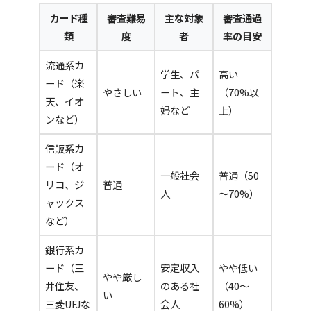
カード種
審査難易
主な対象
審査通過
類
度
者
率の目安
流通系カ
学生、パ
高い
ード（楽
やさしい
ート、主
（70%以
天、イオ
婦など
上）
ンなど）
信販系カ
ード（オ
一般社会
普通（50
リコ、ジ
普通
人
～70%）
ャックス
など）
銀行系カ
ード（三
安定収入
やや低い
やや厳し
井住友、
のある社
（40～
い
三菱UFJな
会人
60%）